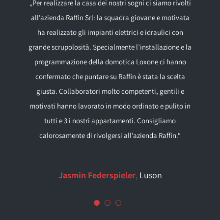
„Per la mia attività ho sempre potuto contare sul team
„Ottima consulenza, realizzazione professionale nelle
„Per realizzare la casa dei nostri sogni ci siamo rivolti
all’azienda Raffin Srl: la squadra giovane e motivata
scadenze pattuite, la simbiosi tra lavori elettrici e
di Raffin srl. Sia per le ristrutturazioni che per le
idraulici ha funzionato perfettamente, personale
ha realizzato gli impianti elettrici e idraulici con
riparazioni urgenti in pieno orario di apertura. A
grande scrupolosità. Specialmente l’installazione e la
qualsiasi ora ho ricevuto un aiuto affidabile, e questo
cordiale, azienda motivata … sicuramente mi
rivolgerò di nuovo a loro per il mio prossimo progetto
programmazione della domotica Loxone ci hanno
è molto importante per me e per la mia azienda.“
confermato che puntare su Raffin è stata la scelta
di costruzione!“
giusta. Collaboratori molto competenti, gentili e
Zitturi Markus
Bar – Ristorante Zone Brunico
motivati hanno lavorato in modo ordinato e pulito in
Friedrich Niederkofler
Riobianco
tutti e 3 i nostri appartamenti.
Consigliamo
calorosamente di rivolgersi all’azienda Raffin.“
Jasmin Federspieler
,
Luson