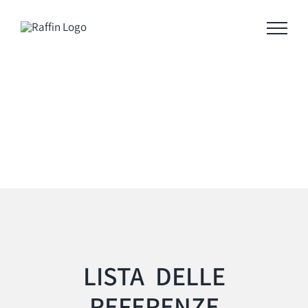
Salta
al
contenuto
LISTA DELLE
REFERENZE